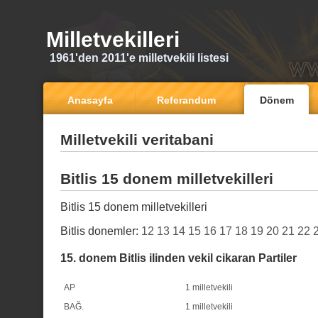
Milletvekilleri
1961'den 2011'e milletvekili listesi
Anasayfa
Referandum
Dönem
Milletvekili veritabani
Bitlis 15 donem milletvekilleri
Bitlis 15 donem milletvekilleri
Bitlis donemler:
12
13
14
15
16
17
18
19
20
21
22
15. donem Bitlis ilinden vekil cikaran Partiler
AP
1 milletvekili
BAĞ.
1 milletvekili