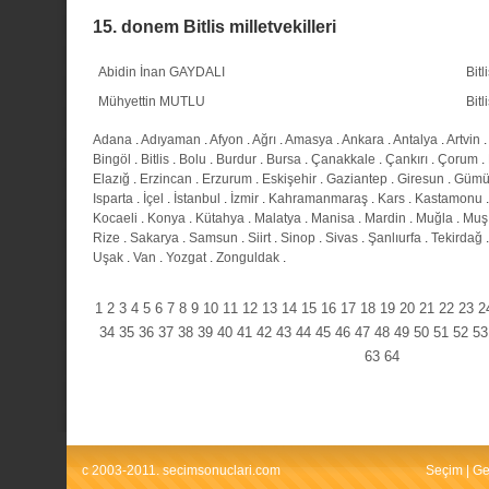
15. donem Bitlis milletvekilleri
Abidin İnan GAYDALI
Bitl
Mühyettin MUTLU
Bitl
Adana
.
Adıyaman
.
Afyon
.
Ağrı
.
Amasya
.
Ankara
.
Antalya
.
Artvin
.
Bingöl
.
Bitlis
.
Bolu
.
Burdur
.
Bursa
.
Çanakkale
.
Çankırı
.
Çorum
.
Elazığ
.
Erzincan
.
Erzurum
.
Eskişehir
.
Gaziantep
.
Giresun
.
Gümü
Isparta
.
İçel
.
İstanbul
.
İzmir
.
Kahramanmaraş
.
Kars
.
Kastamonu
Kocaeli
.
Konya
.
Kütahya
.
Malatya
.
Manisa
.
Mardin
.
Muğla
.
Muş
Rize
.
Sakarya
.
Samsun
.
Siirt
.
Sinop
.
Sivas
.
Şanlıurfa
.
Tekirdağ
Uşak
.
Van
.
Yozgat
.
Zonguldak
.
1
2
3
4
5
6
7
8
9
10
11
12
13
14
15
16
17
18
19
20
21
22
23
2
34
35
36
37
38
39
40
41
42
43
44
45
46
47
48
49
50
51
52
53
63
64
c 2003-2011. secimsonuclari.com
Seçim
|
Ge