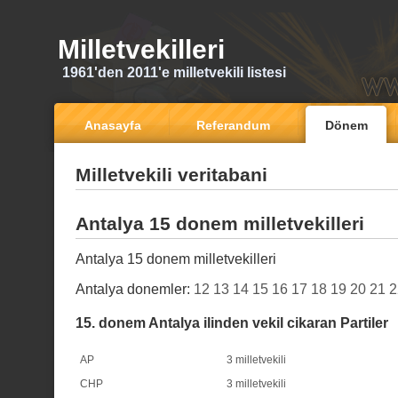
Milletvekilleri
1961'den 2011'e milletvekili listesi
Anasayfa
Referandum
Dönem
Milletvekili veritabani
Antalya 15 donem milletvekilleri
Antalya 15 donem milletvekilleri
Antalya donemler:
12
13
14
15
16
17
18
19
20
21
2
15. donem Antalya ilinden vekil cikaran Partiler
AP
3 milletvekili
CHP
3 milletvekili