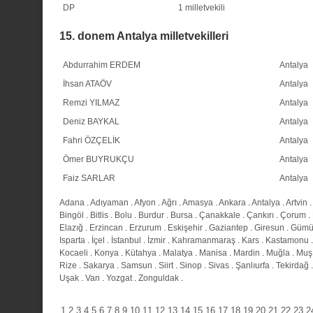
DP
1 milletvekili
15. donem Antalya milletvekilleri
Abdurrahim ERDEM
Antalya
İhsan ATAÖV
Antalya
Remzi YILMAZ
Antalya
Deniz BAYKAL
Antalya
Fahri ÖZÇELİK
Antalya
Ömer BUYRUKÇU
Antalya
Faiz SARLAR
Antalya
Adana
.
Adıyaman
.
Afyon
.
Ağrı
.
Amasya
.
Ankara
.
Antalya
.
Artvin
.
Bingöl
.
Bitlis
.
Bolu
.
Burdur
.
Bursa
.
Çanakkale
.
Çankırı
.
Çorum
.
Elazığ
.
Erzincan
.
Erzurum
.
Eskişehir
.
Gaziantep
.
Giresun
.
Gümü
Isparta
.
İçel
.
İstanbul
.
İzmir
.
Kahramanmaraş
.
Kars
.
Kastamonu
Kocaeli
.
Konya
.
Kütahya
.
Malatya
.
Manisa
.
Mardin
.
Muğla
.
Muş
Rize
.
Sakarya
.
Samsun
.
Siirt
.
Sinop
.
Sivas
.
Şanlıurfa
.
Tekirdağ
Uşak
.
Van
.
Yozgat
.
Zonguldak
.
1
2
3
4
5
6
7
8
9
10
11
12
13
14
15
16
17
18
19
20
21
22
23
2