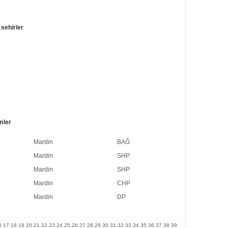
sehirler
mler
Mardin
BAĞ
Mardin
SHP
Mardin
SHP
Mardin
CHP
Mardin
DP
6
17
18
19
20
21
22
23
24
25
26
27
28
29
30
31
32
33
34
35
36
37
38
39