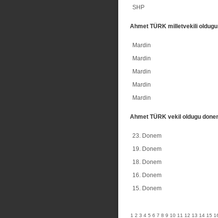
SHP
Ahmet TÜRK milletvekili oldugu 
Mardin
Mardin
Mardin
Mardin
Mardin
Ahmet TÜRK vekil oldugu done
23. Donem
19. Donem
18. Donem
16. Donem
15. Donem
1
2
3
4
5
6
7
8
9
10
11
12
13
14
15
1