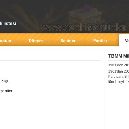
 listesi
andum
Dönem
Şehirler
Partiler
Ve
TBMM Mill
1961'den 20
1961'dan 2011'
Parti parti, i
 bilgi
tüm listeyi ta
partiler