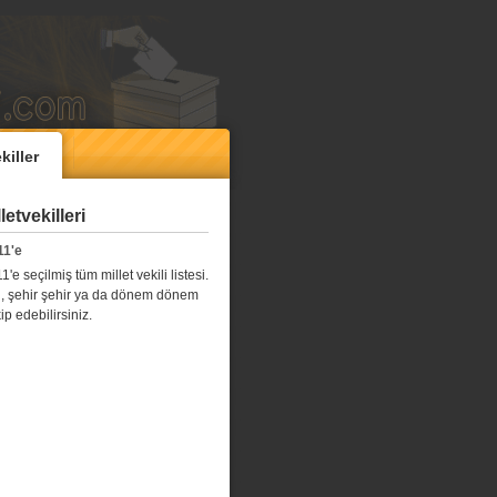
killer
etvekilleri
11'e
e seçilmiş tüm millet vekili listesi.
l il, şehir şehir ya da dönem dönem
kip edebilirsiniz.