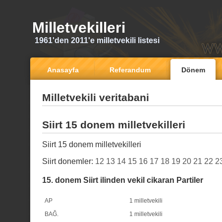
Milletvekilleri
1961'den 2011'e milletvekili listesi
Anasayfa
Referandum
Dönem
Milletvekili veritabani
Siirt 15 donem milletvekilleri
Siirt 15 donem milletvekilleri
Siirt donemler:
12
13
14
15
16
17
18
19
20
21
22
2
15. donem Siirt ilinden vekil cikaran Partiler
AP
1 milletvekili
BAĞ.
1 milletvekili