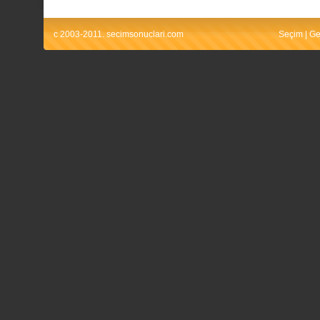
c 2003-2011. secimsonuclari.com
Seçim
|
Ge