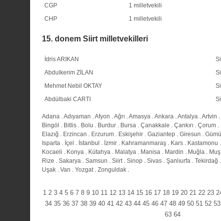
CGP
1 milletvekili
CHP
1 milletvekili
15. donem Siirt milletvekilleri
İdris ARIKAN
Si
Abdulkerim ZİLAN
Si
Mehmet Nebil OKTAY
Si
Abdülbaki CARTI
Si
Adana
.
Adıyaman
.
Afyon
.
Ağrı
.
Amasya
.
Ankara
.
Antalya
.
Artvin
.
Bingöl
.
Bitlis
.
Bolu
.
Burdur
.
Bursa
.
Çanakkale
.
Çankırı
.
Çorum
.
Elazığ
.
Erzincan
.
Erzurum
.
Eskişehir
.
Gaziantep
.
Giresun
.
Gümü
Isparta
.
İçel
.
İstanbul
.
İzmir
.
Kahramanmaraş
.
Kars
.
Kastamonu
Kocaeli
.
Konya
.
Kütahya
.
Malatya
.
Manisa
.
Mardin
.
Muğla
.
Muş
Rize
.
Sakarya
.
Samsun
.
Siirt
.
Sinop
.
Sivas
.
Şanlıurfa
.
Tekirdağ
Uşak
.
Van
.
Yozgat
.
Zonguldak
.
1
2
3
4
5
6
7
8
9
10
11
12
13
14
15
16
17
18
19
20
21
22
23
2
34
35
36
37
38
39
40
41
42
43
44
45
46
47
48
49
50
51
52
53
63
64