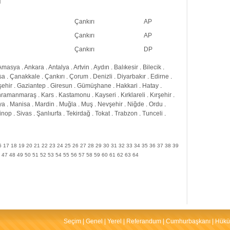
i
Çankırı
AP
Çankırı
AP
Çankırı
DP
Amasya
.
Ankara
.
Antalya
.
Artvin
.
Aydın
.
Balıkesir
.
Bilecik
.
sa
.
Çanakkale
.
Çankırı
.
Çorum
.
Denizli
.
Diyarbakır
.
Edirne
.
şehir
.
Gaziantep
.
Giresun
.
Gümüşhane
.
Hakkari
.
Hatay
.
hramanmaraş
.
Kars
.
Kastamonu
.
Kayseri
.
Kırklareli
.
Kırşehir
.
ya
.
Manisa
.
Mardin
.
Muğla
.
Muş
.
Nevşehir
.
Niğde
.
Ordu
.
inop
.
Sivas
.
Şanlıurfa
.
Tekirdağ
.
Tokat
.
Trabzon
.
Tunceli
.
6
17
18
19
20
21
22
23
24
25
26
27
28
29
30
31
32
33
34
35
36
37
38
39
47
48
49
50
51
52
53
54
55
56
57
58
59
60
61
62
63
64
Seçim
|
Genel
|
Yerel
|
Referandum
|
Cumhurbaşkanı
|
Hükü