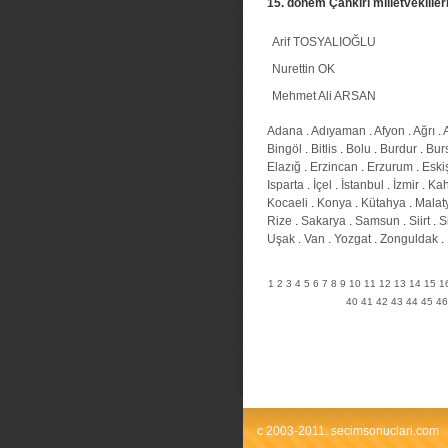
15. donem Çankırı milletvekiller
Arif TOSYALIOĞLU
Nurettin OK
Mehmet Ali ARSAN
Adana
.
Adıyaman
.
Afyon
.
Ağrı
.
Bingöl
.
Bitlis
.
Bolu
.
Burdur
.
Bur
Elazığ
.
Erzincan
.
Erzurum
.
Eski
Isparta
.
İçel
.
İstanbul
.
İzmir
.
Ka
Kocaeli
.
Konya
.
Kütahya
.
Malat
Rize
.
Sakarya
.
Samsun
.
Siirt
.
S
Uşak
.
Van
.
Yozgat
.
Zonguldak
.
1
2
3
4
5
6
7
8
9
10
11
12
13
14
15
1
40
41
42
43
44
45
46
c 2003-2011. secimsonuclari.com