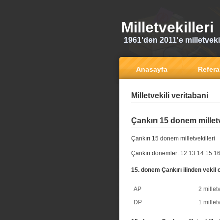
Milletvekilleri
1961'den 2011'e milletvekili
Anasayfa
Refer
Milletvekili veritabani
Çankırı 15 donem milletv
Çankırı 15 donem milletvekilleri
Çankırı donemler:
12
13
14
15
1
15. donem Çankırı ilinden vekil 
AP
2 milletv
DP
1 milletv