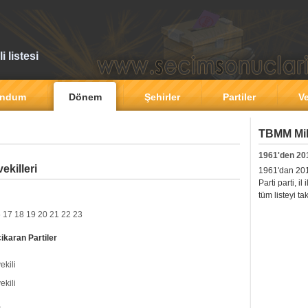
 listesi
andum
Dönem
Şehirler
Partiler
Ve
TBMM Mill
1961'den 20
ekilleri
1961'dan 2011'
Parti parti, i
tüm listeyi ta
6
17
18
19
20
21
22
23
cikaran Partiler
ekili
ekili