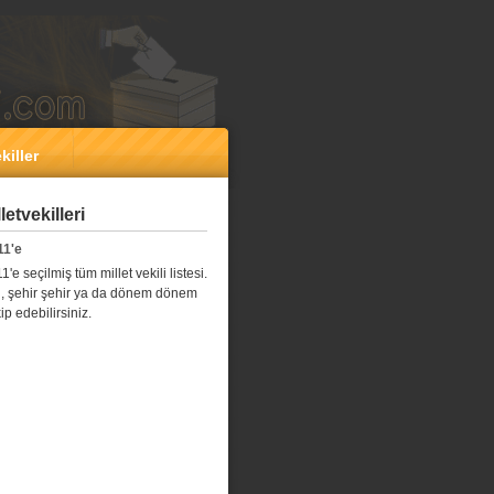
killer
etvekilleri
11'e
e seçilmiş tüm millet vekili listesi.
l il, şehir şehir ya da dönem dönem
kip edebilirsiniz.