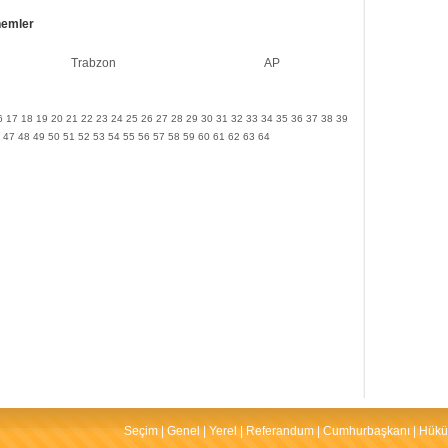
nemler
Trabzon
AP
6
17
18
19
20
21
22
23
24
25
26
27
28
29
30
31
32
33
34
35
36
37
38
39
47
48
49
50
51
52
53
54
55
56
57
58
59
60
61
62
63
64
Seçim
|
Genel
|
Yerel
|
Referandum
|
Cumhurbaşkanı
|
Hükü