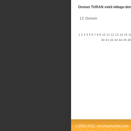
Osman TURAN vekil oldugu do
13. Donem
1
2
3
4
5
6
7
8
9
10
11
12
13
14
15
1
40
41
42
43
44
45
46
c 2003-2011. secimsonuclari.com