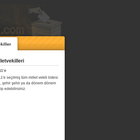
killer
etvekilleri
11'e
e seçilmiş tüm millet vekili listesi.
l il, şehir şehir ya da dönem dönem
kip edebilirsiniz.