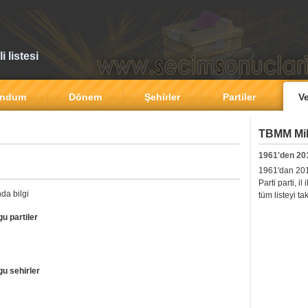
 listesi
andum
Dönem
Şehirler
Partiler
Ve
TBMM Mill
1961'den 20
1961'dan 2011'
Parti parti, i
da bilgi
tüm listeyi ta
u partiler
u sehirler