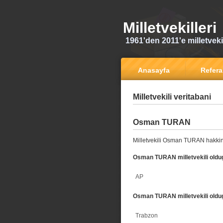
Milletvekilleri
1961'den 2011'e milletvekili
Anasayfa
Refer
Milletvekili veritabani
Osman TURAN
Milletvekili Osman TURAN hakkin
Osman TURAN milletvekili oldug
AP
Osman TURAN milletvekili oldug
Trabzon