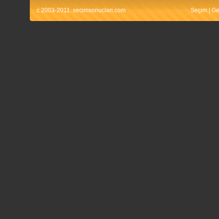
c 2003-2011. secimsonuclari.com
Seçim
|
Ge