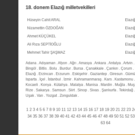
18. donem Elazığ milletvekilleri
Hüseyin Cahit ARAL
Elazı
Nizamettin ÖZDOĞAN
Elazı
Ahmet KÜÇÜKEL
Elazı
Ali Rıza SEPTİOĞLU
Elazı
Mehmet Tahir ŞAŞMAZ
Elazı
Adana
.
Adıyaman
.
Afyon
.
Ağrı
.
Amasya
.
Ankara
.
Antalya
.
Artvin
.
Bingöl
.
Bitlis
.
Bolu
.
Burdur
.
Bursa
.
Çanakkale
.
Çankırı
.
Çorum
.
Elazığ
.
Erzincan
.
Erzurum
.
Eskişehir
.
Gaziantep
.
Giresun
.
Gümü
Isparta
.
İçel
.
İstanbul
.
İzmir
.
Kahramanmaraş
.
Kars
.
Kastamonu
Kocaeli
.
Konya
.
Kütahya
.
Malatya
.
Manisa
.
Mardin
.
Muğla
.
Muş
Rize
.
Sakarya
.
Samsun
.
Siirt
.
Sinop
.
Sivas
.
Şanlıurfa
.
Tekirdağ
Uşak
.
Van
.
Yozgat
.
Zonguldak
.
1
2
3
4
5
6
7
8
9
10
11
12
13
14
15
16
17
18
19
20
21
22
23
2
34
35
36
37
38
39
40
41
42
43
44
45
46
47
48
49
50
51
52
53
63
64