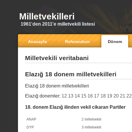
Milletvekilleri
1961'den 2011'e milletvekili listesi
Anasayfa
Referandum
Dönem
Milletvekili veritabani
Elazığ 18 donem milletvekilleri
Elazığ 18 donem milletvekilleri
Elazığ donemler:
12
13
14
15
16
17
18
19
20
21
22
18. donem Elazığ ilinden vekil cikaran Partiler
ANAP
2 milletvekili
DYP
3 milletvekili