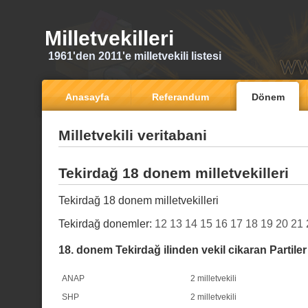
Milletvekilleri
1961'den 2011'e milletvekili listesi
Anasayfa
Referandum
Dönem
Milletvekili veritabani
Tekirdağ 18 donem milletvekilleri
Tekirdağ 18 donem milletvekilleri
Tekirdağ donemler:
12
13
14
15
16
17
18
19
20
21
18. donem Tekirdağ ilinden vekil cikaran Partiler
ANAP
2 milletvekili
SHP
2 milletvekili