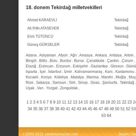
18. donem Tekirdağ milletvekilleri
Ahmet KARAEVLİ
Tekirdağ
Ali Rıfkı ATASEVER
Tekirdağ
Enis TÜTÜNCÜ
Tekirdağ
Güneş GÜRSELER
Tekirdağ
Adana
.
Adıyaman
.
Afyon
.
Ağrı
.
Amasya
.
Ankara
.
Antalya
.
Artvin
.
Bingöl
.
Bitlis
.
Bolu
.
Burdur
.
Bursa
.
Çanakkale
.
Çankırı
.
Çorum
.
Elazığ
.
Erzincan
.
Erzurum
.
Eskişehir
.
Gaziantep
.
Giresun
.
Gümü
Isparta
.
İçel
.
İstanbul
.
İzmir
.
Kahramanmaraş
.
Kars
.
Kastamonu
Kocaeli
.
Konya
.
Kütahya
.
Malatya
.
Manisa
.
Mardin
.
Muğla
.
Muş
Rize
.
Sakarya
.
Samsun
.
Siirt
.
Sinop
.
Sivas
.
Şanlıurfa
.
Tekirdağ
Uşak
.
Van
.
Yozgat
.
Zonguldak
.
1
2
3
4
5
6
7
8
9
10
11
12
13
14
15
16
17
18
19
20
21
22
23
2
34
35
36
37
38
39
40
41
42
43
44
45
46
47
48
49
50
51
52
53
63
64
c 2003-2011. secimsonuclari.com
Seçim
|
Ge