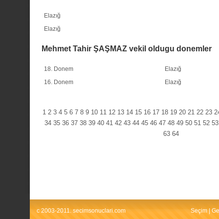
Elazığ
Elazığ
Mehmet Tahir ŞAŞMAZ vekil oldugu donemler
18. Donem
Elazığ
16. Donem
Elazığ
1
2
3
4
5
6
7
8
9
10
11
12
13
14
15
16
17
18
19
20
21
22
23
2
34
35
36
37
38
39
40
41
42
43
44
45
46
47
48
49
50
51
52
53
63
64
c 2003-2011. secimsonuclari.com
Seçim
|
Ge