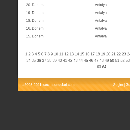
20. Donem
Antalya
19. Donem
Antalya
18. Donem
Antalya
16. Donem
Antalya
15. Donem
Antalya
1
2
3
4
5
6
7
8
9
10
11
12
13
14
15
16
17
18
19
20
21
22
23
2
34
35
36
37
38
39
40
41
42
43
44
45
46
47
48
49
50
51
52
53
63
64
c 2003-2011. secimsonuclari.com
Seçim
|
Ge