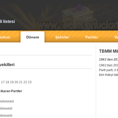
 listesi
andum
Dönem
Şehirler
Partiler
Ve
TBMM Mill
1961'den 20
ekilleri
1961'dan 2011'
Parti parti, i
tüm listeyi ta
6
17
18
19
20
21
22
23
ikaran Partiler
illetvekili
lletvekili
lletvekili