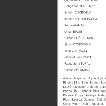
Cengizhan YORULMAZ
İbrahim CÜCEOĞLU
İbrahim Sıtkı HATİPOĞLU
Kemal ATAMAN
Orhan BİRGİT
Osman SOĞUKPINAR
Şinasi ÖZDENOĞLU
Yusuf Ziya YAĞCI
Mehmet Emin PAKSÜT
Fatma Suna TURAL
Osman BÖLÜKBAŞI
Adana
.
Adıyaman
.
Afyon
.
Ağrı
.
Bingöl
.
Bitlis
.
Bolu
.
Burdur
.
Bur
Elazığ
.
Erzincan
.
Erzurum
.
Eski
Isparta
.
İçel
.
İstanbul
.
İzmir
.
Ka
Kocaeli
.
Konya
.
Kütahya
.
Malat
Rize
.
Sakarya
.
Samsun
.
Siirt
.
S
Uşak
.
Van
.
Yozgat
.
Zonguldak
.