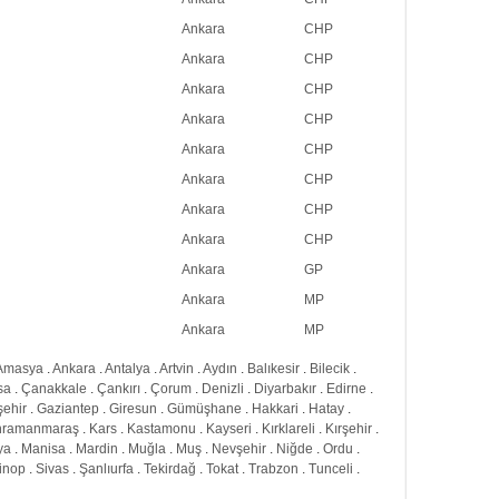
Ankara
CHP
Ankara
CHP
Ankara
CHP
Ankara
CHP
Ankara
CHP
Ankara
CHP
Ankara
CHP
Ankara
CHP
Ankara
GP
Ankara
MP
Ankara
MP
Amasya
.
Ankara
.
Antalya
.
Artvin
.
Aydın
.
Balıkesir
.
Bilecik
.
sa
.
Çanakkale
.
Çankırı
.
Çorum
.
Denizli
.
Diyarbakır
.
Edirne
.
şehir
.
Gaziantep
.
Giresun
.
Gümüşhane
.
Hakkari
.
Hatay
.
hramanmaraş
.
Kars
.
Kastamonu
.
Kayseri
.
Kırklareli
.
Kırşehir
.
ya
.
Manisa
.
Mardin
.
Muğla
.
Muş
.
Nevşehir
.
Niğde
.
Ordu
.
inop
.
Sivas
.
Şanlıurfa
.
Tekirdağ
.
Tokat
.
Trabzon
.
Tunceli
.