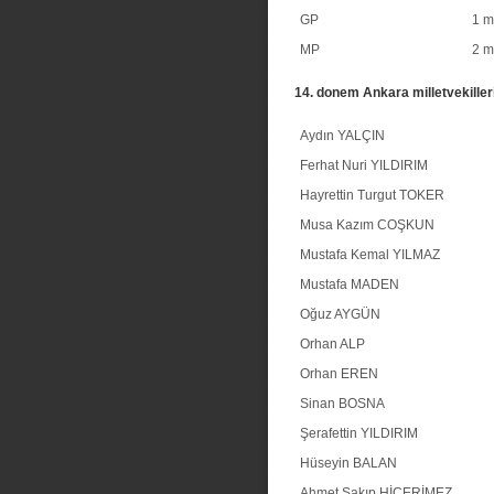
GP
1 mi
MP
2 mi
14. donem Ankara milletvekiller
Aydın YALÇIN
Ferhat Nuri YILDIRIM
Hayrettin Turgut TOKER
Musa Kazım COŞKUN
Mustafa Kemal YILMAZ
Mustafa MADEN
Oğuz AYGÜN
Orhan ALP
Orhan EREN
Sinan BOSNA
Şerafettin YILDIRIM
Hüseyin BALAN
Ahmet Sakıp HİÇERİMEZ