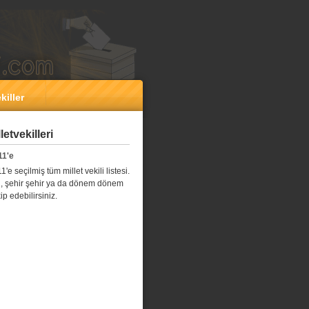
killer
etvekilleri
11'e
e seçilmiş tüm millet vekili listesi.
l il, şehir şehir ya da dönem dönem
kip edebilirsiniz.