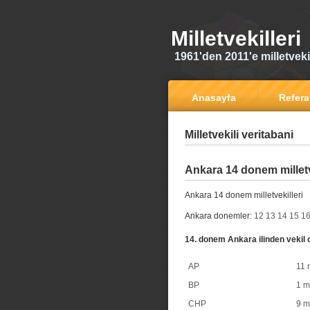
Milletvekilleri
1961'den 2011'e milletvekili
Anasayfa
Refer
Milletvekili veritabani
Ankara 14 donem milletv
Ankara 14 donem milletvekilleri
Ankara donemler:
12
13
14
15
1
14. donem Ankara ilinden vekil c
AP
11 m
BP
1 mi
CHP
9 mi