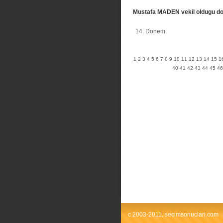
Mustafa MADEN vekil oldugu d
14. Donem
1
2
3
4
5
6
7
8
9
10
11
12
13
14
15
1
40
41
42
43
44
45
46
c 2003-2011. secimsonuclari.com