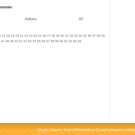
onemler
Ankara
AP
6
17
18
19
20
21
22
23
24
25
26
27
28
29
30
31
32
33
34
35
36
37
38
39
47
48
49
50
51
52
53
54
55
56
57
58
59
60
61
62
63
64
Seçim
|
Genel
|
Yerel
|
Referandum
|
Cumhurbaşkanı
|
Hükü