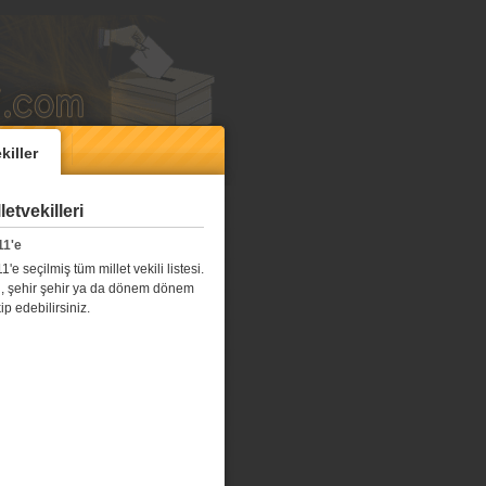
killer
etvekilleri
11'e
e seçilmiş tüm millet vekili listesi.
l il, şehir şehir ya da dönem dönem
kip edebilirsiniz.