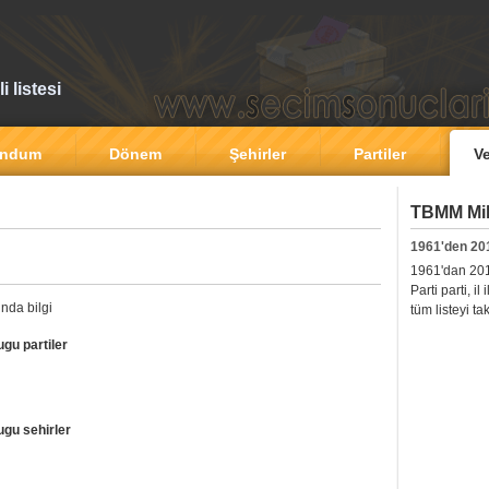
 listesi
andum
Dönem
Şehirler
Partiler
Ve
TBMM Mill
1961'den 20
1961'dan 2011'
Parti parti, i
nda bilgi
tüm listeyi ta
gu partiler
ugu sehirler