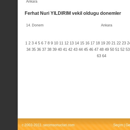
Ankara
Ferhat Nuri YILDIRIM vekil oldugu donemler
14. Donem
Ankara
1
2
3
4
5
6
7
8
9
10
11
12
13
14
15
16
17
18
19
20
21
22
23
2
34
35
36
37
38
39
40
41
42
43
44
45
46
47
48
49
50
51
52
53
63
64
c 2003-2011. secimsonuclari.com
Seçim
|
Ge