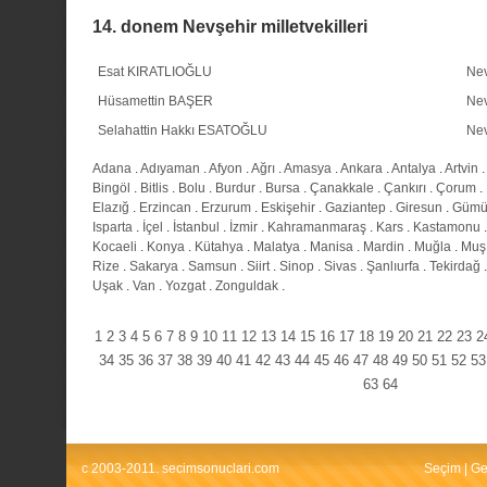
14. donem Nevşehir milletvekilleri
Esat KIRATLIOĞLU
Nev
Hüsamettin BAŞER
Nev
Selahattin Hakkı ESATOĞLU
Nev
Adana
.
Adıyaman
.
Afyon
.
Ağrı
.
Amasya
.
Ankara
.
Antalya
.
Artvin
.
Bingöl
.
Bitlis
.
Bolu
.
Burdur
.
Bursa
.
Çanakkale
.
Çankırı
.
Çorum
.
Elazığ
.
Erzincan
.
Erzurum
.
Eskişehir
.
Gaziantep
.
Giresun
.
Gümü
Isparta
.
İçel
.
İstanbul
.
İzmir
.
Kahramanmaraş
.
Kars
.
Kastamonu
Kocaeli
.
Konya
.
Kütahya
.
Malatya
.
Manisa
.
Mardin
.
Muğla
.
Muş
Rize
.
Sakarya
.
Samsun
.
Siirt
.
Sinop
.
Sivas
.
Şanlıurfa
.
Tekirdağ
Uşak
.
Van
.
Yozgat
.
Zonguldak
.
1
2
3
4
5
6
7
8
9
10
11
12
13
14
15
16
17
18
19
20
21
22
23
2
34
35
36
37
38
39
40
41
42
43
44
45
46
47
48
49
50
51
52
53
63
64
c 2003-2011. secimsonuclari.com
Seçim
|
Ge