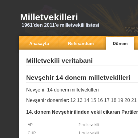
Milletvekilleri
1961'den 2011'e milletvekili listesi
Anasayfa
Referandum
Dönem
Milletvekili veritabani
Nevşehir 14 donem milletvekilleri
Nevşehir 14 donem milletvekilleri
Nevşehir donemler:
12
13
14
15
16
17
18
19
20
21
14. donem Nevşehir ilinden vekil cikaran Partiler
AP
2 milletvekili
CHP
1 milletvekili