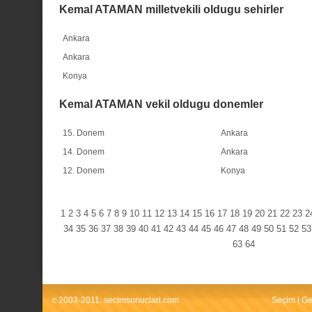
Kemal ATAMAN milletvekili oldugu sehirler
Ankara
Ankara
Konya
Kemal ATAMAN vekil oldugu donemler
15. Donem
Ankara
14. Donem
Ankara
12. Donem
Konya
1
2
3
4
5
6
7
8
9
10
11
12
13
14
15
16
17
18
19
20
21
22
23
2
34
35
36
37
38
39
40
41
42
43
44
45
46
47
48
49
50
51
52
53
63
64
c 2003-2011. secimsonuclari.com
Seçim
|
Ge