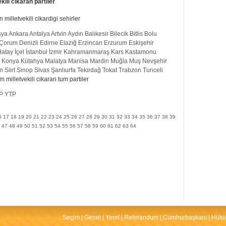
ili cikaran partiler
milletvekili cikardigi sehirler
sya
Ankara
Antalya
Artvin
Aydın
Balıkesir
Bilecik
Bitlis
Bolu
Çorum
Denizli
Edirne
Elazığ
Erzincan
Erzurum
Eskişehir
Hatay
İçel
İstanbul
İzmir
Kahramanmaraş
Kars
Kastamonu
Konya
Kütahya
Malatya
Manisa
Mardin
Muğla
Muş
Nevşehir
n
Siirt
Sinop
Sivas
Şanlıurfa
Tekirdağ
Tokat
Trabzon
Tunceli
 milletvekili cikaran tum partiler
P
YTP
6
17
18
19
20
21
22
23
24
25
26
27
28
29
30
31
32
33
34
35
36
37
38
39
47
48
49
50
51
52
53
54
55
56
57
58
59
60
61
62
63
64
Seçim
|
Genel
|
Yerel
|
Referandum
|
Cumhurbaşkanı
|
Hükü