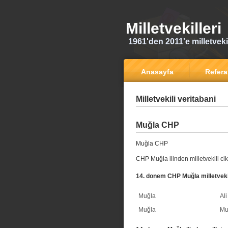
Milletvekilleri
1961'den 2011'e milletvekili
Anasayfa
Refer
Milletvekili veritabani
Muğla CHP
Muğla CHP
CHP Muğla ilinden milletvekili ci
14. donem CHP Muğla milletvekil
Muğla
Al
Muğla
Mu