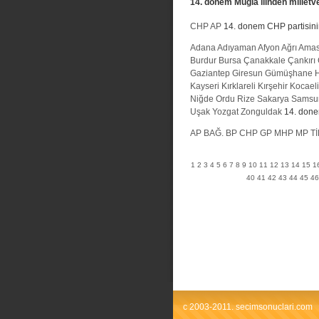
14. donem Muğla ilinden milletvek
CHP
AP
14. donem CHP partisinin 
Adana
Adıyaman
Afyon
Ağrı
Ama
Burdur
Bursa
Çanakkale
Çankırı
Gaziantep
Giresun
Gümüşhane
Kayseri
Kırklareli
Kırşehir
Kocaeli
Niğde
Ordu
Rize
Sakarya
Samsu
Uşak
Yozgat
Zonguldak
14. donem
AP
BAĞ.
BP
CHP
GP
MHP
MP
Tİ
1
2
3
4
5
6
7
8
9
10
11
12
13
14
15
1
40
41
42
43
44
45
46
c 2003-2011. secimsonuclari.com