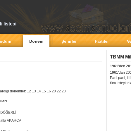
 listesi
andum
Dönem
Şehirler
Partiler
Ve
TBMM Mill
1961'den 20
1961'dan 2011'
Parti parti, i
tüm listeyi ta
kardigi donemler:
12
13
14
15
16
20
22
23
leri
i DÖĞERLİ
alla AKARCA