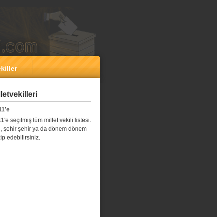
killer
etvekilleri
11'e
e seçilmiş tüm millet vekili listesi.
l il, şehir şehir ya da dönem dönem
kip edebilirsiniz.