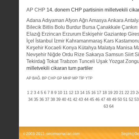
AP
CHP
14. donem CHP partisinin milletvekili cikar
Adana
Adıyaman
Afyon
Ağrı
Amasya
Ankara
Antaly
Bilecik
Bitlis
Bolu
Burdur
Bursa
Çanakkale
Çankırı
Elazığ
Erzincan
Erzurum
Eskişehir
Gaziantep
Gire
İçel
İstanbul
İzmir
Kahramanmaraş
Kars
Kastamon
Kırşehir
Kocaeli
Konya
Kütahya
Malatya
Manisa
Ma
Nevşehir
Niğde
Ordu
Rize
Sakarya
Samsun
Siirt
S
Tekirdağ
Tokat
Trabzon
Tunceli
Uşak
Yozgat
Zongu
milletvekili cikaran tum partiler
AP
BAĞ.
BP
CHP
GP
MHP
MP
TİP
YTP
1
2
3
4
5
6
7
8
9
10
11
12
13
14
15
16
17
18
19
20
21
22
23
2
34
35
36
37
38
39
40
41
42
43
44
45
46
47
48
49
50
51
52
53
63
64
c 2003-2011. secimsonuclari.com
Seçim
|
Ge