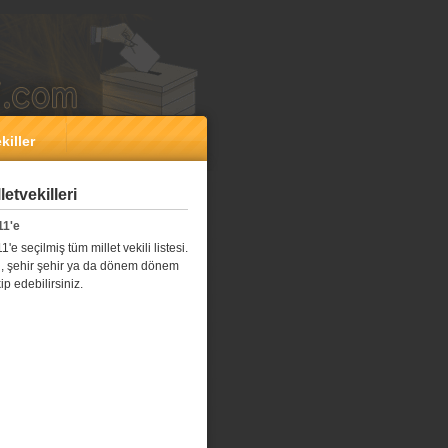
killer
etvekilleri
11'e
e seçilmiş tüm millet vekili listesi.
l il, şehir şehir ya da dönem dönem
kip edebilirsiniz.