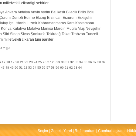
milletvekili cikardigi sehirler
sya
Ankara
Antalya
Artvin
Aydın
Balıkesir
Bilecik
Bitlis
Bolu
Çorum
Denizli
Edirne
Elazığ
Erzincan
Erzurum
Eskişehir
Hatay
İçel
İstanbul
İzmir
Kahramanmaraş
Kars
Kastamonu
Konya
Kütahya
Malatya
Manisa
Mardin
Muğla
Muş
Nevşehir
n
Siirt
Sinop
Sivas
Şanlıurfa
Tekirdağ
Tokat
Trabzon
Tunceli
 milletvekili cikaran tum partiler
P
YTP
6
17
18
19
20
21
22
23
24
25
26
27
28
29
30
31
32
33
34
35
36
37
38
39
47
48
49
50
51
52
53
54
55
56
57
58
59
60
61
62
63
64
Seçim
|
Genel
|
Yerel
|
Referandum
|
Cumhurbaşkanı
|
Hükü