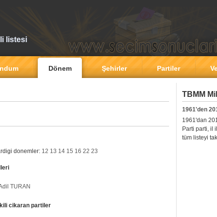
 listesi
andum
Dönem
Şehirler
Partiler
Ve
TBMM Mill
1961'den 20
1961'dan 2011'
Parti parti, i
tüm listeyi ta
ardigi donemler:
12
13
14
15
16
22
23
leri
Adil TURAN
ili cikaran partiler