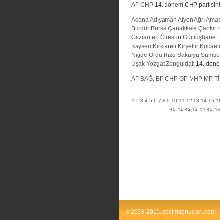
AP
CHP
14. donem CHP partisinin 
Adana
Adıyaman
Afyon
Ağrı
Ama
Burdur
Bursa
Çanakkale
Çankırı
Gaziantep
Giresun
Gümüşhane
Kayseri
Kırklareli
Kırşehir
Kocaeli
Niğde
Ordu
Rize
Sakarya
Samsu
Uşak
Yozgat
Zonguldak
14. donem
AP
BAĞ.
BP
CHP
GP
MHP
MP
Tİ
1
2
3
4
5
6
7
8
9
10
11
12
13
14
15
1
40
41
42
43
44
45
46
c 2003-2011. secimsonuclari.com