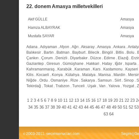
22. donem Amasya milletvekilleri
Akif GÜLLE
Amasya
Hamza ALBAYRAK
Amasya
Mustafa SAYAR
Amasya
Adana
.
Adıyaman
.
Afyon
.
Ağrı
.
Aksaray
.
Amasya
.
Ankara
.
Antaly
Balıkesir
.
Bartın
.
Batman
.
Bayburt
.
Bilecik
.
Bingöl
.
Bitlis
.
Bolu
.
Çankırı
.
Çorum
.
Denizli
.
Diyarbakır
.
Düzce
.
Edirne
.
Elazığ
.
Erzi
Gaziantep
.
Giresun
.
Gümüşhane
.
Hakkari
.
Hatay
.
Iğdır
.
Isparta
Kahramanmaraş
.
Karabük
.
Karaman
.
Kars
.
Kastamonu
.
Kayseri
Kilis
.
Kocaeli
.
Konya
.
Kütahya
.
Malatya
.
Manisa
.
Mardin
.
Mersi
Niğde
.
Ordu
.
Osmaniye
.
Rize
.
Sakarya
.
Samsun
.
Siirt
.
Sinop
.
S
Tekirdağ
.
Tokat
.
Trabzon
.
Tunceli
.
Uşak
.
Van
.
Yalova
.
Yozgat
.
Z
1
2
3
4
5
6
7
8
9
10
11
12
13
14
15
16
17
18
19
20
21
22
23
2
34
35
36
37
38
39
40
41
42
43
44
45
46
47
48
49
50
51
52
53
63
64
c 2003-2011. secimsonuclari.com
Seçim
|
Ge