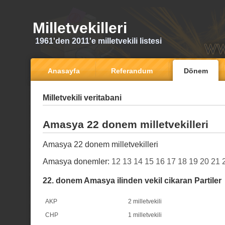
Milletvekilleri
1961'den 2011'e milletvekili listesi
Anasayfa
Referandum
Dönem
Milletvekili veritabani
Amasya 22 donem milletvekilleri
Amasya 22 donem milletvekilleri
Amasya donemler:
12
13
14
15
16
17
18
19
20
21
22. donem Amasya ilinden vekil cikaran Partiler
AKP
2 milletvekili
CHP
1 milletvekili