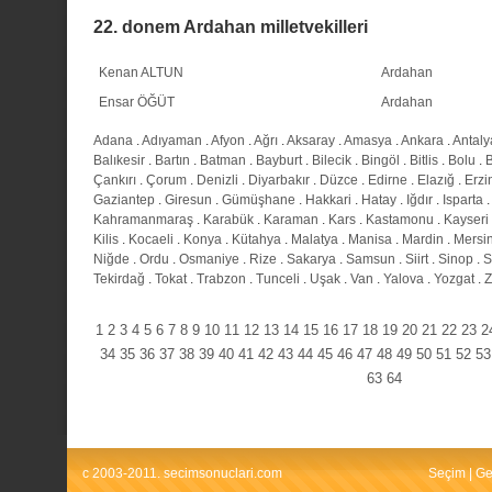
22. donem Ardahan milletvekilleri
Kenan ALTUN
Ardahan
Ensar ÖĞÜT
Ardahan
Adana
.
Adıyaman
.
Afyon
.
Ağrı
.
Aksaray
.
Amasya
.
Ankara
.
Antaly
Balıkesir
.
Bartın
.
Batman
.
Bayburt
.
Bilecik
.
Bingöl
.
Bitlis
.
Bolu
.
Çankırı
.
Çorum
.
Denizli
.
Diyarbakır
.
Düzce
.
Edirne
.
Elazığ
.
Erzi
Gaziantep
.
Giresun
.
Gümüşhane
.
Hakkari
.
Hatay
.
Iğdır
.
Isparta
Kahramanmaraş
.
Karabük
.
Karaman
.
Kars
.
Kastamonu
.
Kayseri
Kilis
.
Kocaeli
.
Konya
.
Kütahya
.
Malatya
.
Manisa
.
Mardin
.
Mersi
Niğde
.
Ordu
.
Osmaniye
.
Rize
.
Sakarya
.
Samsun
.
Siirt
.
Sinop
.
S
Tekirdağ
.
Tokat
.
Trabzon
.
Tunceli
.
Uşak
.
Van
.
Yalova
.
Yozgat
.
Z
1
2
3
4
5
6
7
8
9
10
11
12
13
14
15
16
17
18
19
20
21
22
23
2
34
35
36
37
38
39
40
41
42
43
44
45
46
47
48
49
50
51
52
53
63
64
c 2003-2011. secimsonuclari.com
Seçim
|
Ge