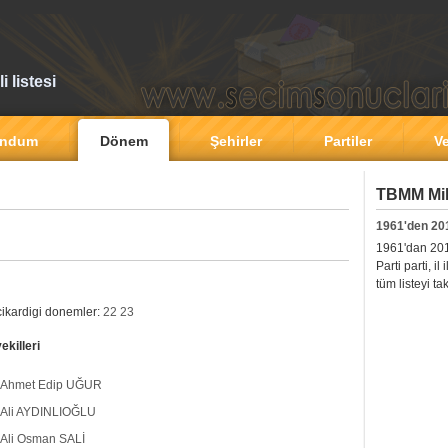
 listesi
andum
Dönem
Şehirler
Partiler
Ve
TBMM Mill
1961'den 20
1961'dan 2011'
Parti parti, i
tüm listeyi ta
 cikardigi donemler:
22
23
ekilleri
Ahmet Edip UĞUR
Ali AYDINLIOĞLU
Ali Osman SALİ