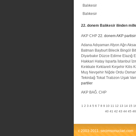
Balıkesir
Balıkesir
22. donem Balıkesir ilinden mille
AKP
CHP
22. donem AKP partisinin
Adana
Adıyaman
Afyon
Ağrı
Aksa
Batman
Bayburt
Bilecik
Bingöl
Bit
Diyarbakır
Düzce
Edirne
Elazığ
E
Hakkari
Hatay
Isparta
İstanbul
İz
Kırıkkale
Kırklareli
Kırşehir
Kilis
K
Muş
Nevşehir
Niğde
Ordu
Osman
Tekirdağ
Tokat
Trabzon
Uşak
Va
partiler
AKP
BAĞ.
CHP
1
2
3
4
5
6
7
8
9
10
11
12
13
14
15
1
40
41
42
43
44
45
46
c 2003-2011. secimsonuclari.com