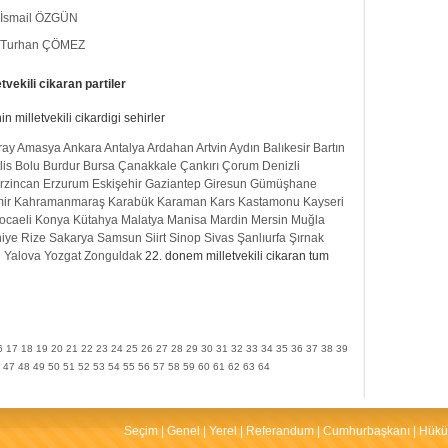
İsmail ÖZGÜN
Turhan ÇÖMEZ
tvekili cikaran partiler
 milletvekili cikardigi sehirler
ray
Amasya
Ankara
Antalya
Ardahan
Artvin
Aydın
Balıkesir
Bartın
lis
Bolu
Burdur
Bursa
Çanakkale
Çankırı
Çorum
Denizli
rzincan
Erzurum
Eskişehir
Gaziantep
Giresun
Gümüşhane
mir
Kahramanmaraş
Karabük
Karaman
Kars
Kastamonu
Kayseri
ocaeli
Konya
Kütahya
Malatya
Manisa
Mardin
Mersin
Muğla
iye
Rize
Sakarya
Samsun
Siirt
Sinop
Sivas
Şanlıurfa
Şırnak
n
Yalova
Yozgat
Zonguldak
22. donem milletvekili cikaran tum
6
17
18
19
20
21
22
23
24
25
26
27
28
29
30
31
32
33
34
35
36
37
38
39
47
48
49
50
51
52
53
54
55
56
57
58
59
60
61
62
63
64
Seçim
|
Genel
|
Yerel
|
Referandum
|
Cumhurbaşkanı
|
Hükü