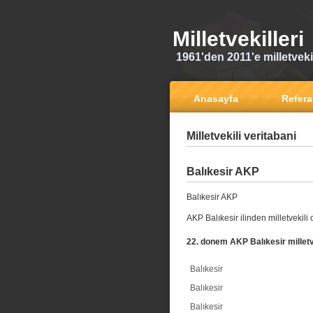
Milletvekilleri
1961'den 2011'e milletvekili
Anasayfa
Refer
Milletvekili veritabani
Balıkesir AKP
Balıkesir AKP
AKP Balıkesir ilinden milletvekili
22. donem AKP Balıkesir milletv
Balıkesir
Balıkesir
Balıkesir