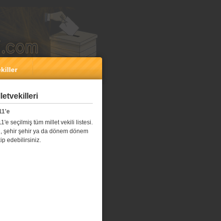
killer
etvekilleri
11'e
e seçilmiş tüm millet vekili listesi.
l il, şehir şehir ya da dönem dönem
kip edebilirsiniz.