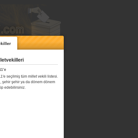
killer
etvekilleri
11'e
e seçilmiş tüm millet vekili listesi.
l il, şehir şehir ya da dönem dönem
kip edebilirsiniz.