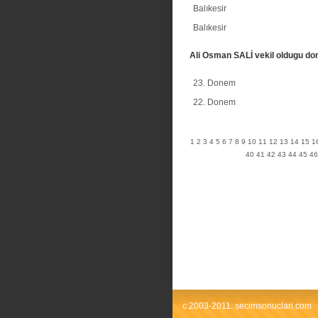
Balıkesir
Balıkesir
Ali Osman SALİ vekil oldugu do
23. Donem
22. Donem
1
2
3
4
5
6
7
8
9
10
11
12
13
14
15
1
40
41
42
43
44
45
46
c 2003-2011. secimsonuclari.com