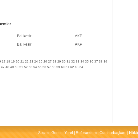
nemler
Balıkesir
AKP
Balıkesir
AKP
6
17
18
19
20
21
22
23
24
25
26
27
28
29
30
31
32
33
34
35
36
37
38
39
47
48
49
50
51
52
53
54
55
56
57
58
59
60
61
62
63
64
Seçim
|
Genel
|
Yerel
|
Referandum
|
Cumhurbaşkanı
|
Hükü