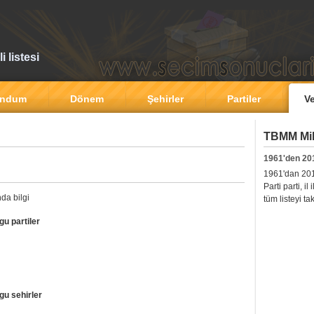
 listesi
andum
Dönem
Şehirler
Partiler
Ve
TBMM Mill
1961'den 20
1961'dan 2011'
Parti parti, i
da bilgi
tüm listeyi ta
gu partiler
gu sehirler