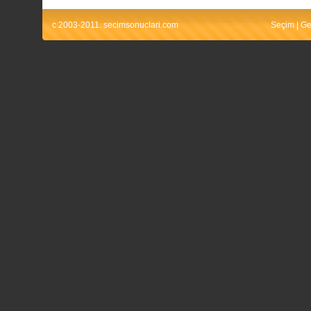
c 2003-2011. secimsonuclari.com
Seçim
|
Ge