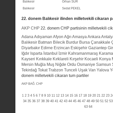
Balıkesir
Orhan SÜR
Balıkesir
Sedat PEKEL
22. donem Balıkesir ilinden milletvekili cikaran pa
AKP
CHP
22. donem CHP partisinin milletvekili cika
Adana
Adıyaman
Afyon
Ağrı
Amasya
Ankara
Antaly
Balıkesir
Batman
Bilecik
Burdur
Bursa
Çanakkale
Diyarbakır
Edirne
Erzincan
Eskişehir
Gaziantep
Gi
Iğdır
Isparta
İstanbul
İzmir
Kahramanmaraş
Karama
Kayseri
Kırıkkale
Kırklareli
Kırşehir
Kocaeli
Konya
Mersin
Muğla
Muş
Niğde
Ordu
Osmaniye
Samsun
Tekirdağ
Tokat
Trabzon
Tunceli
Uşak
Van
Yalova
Y
donem milletvekili cikaran tum partiler
AKP
BAĞ.
CHP
1
2
3
4
5
6
7
8
9
10
11
12
13
14
15
16
17
18
19
20
21
22
23
2
34
35
36
37
38
39
40
41
42
43
44
45
46
47
48
49
50
51
52
53
63
64