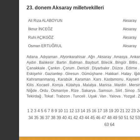
23. donem Aksaray milletvekilleri
Ali Rıza ALABOYUN
Aksaray
İlknur İNCEÖZ
Aksaray
Ruhi AÇIKGÖZ
Aksaray
Osman ERTUĞRUL
Aksaray
Adana
.
Adıyaman
.
Afyonkarahisar
.
Ağrı
.
Aksaray
.
Amasya
.
Anka
Aydın
.
Balıkesir
.
Bartın
.
Batman
.
Bayburt
.
Bilecik
.
Bingöl
.
Bitlis
.
Çanakkale
.
Çankırı
.
Çorum
.
Denizli
.
Diyarbakır
.
Düzce
.
Edirne
.
Eskişehir
.
Gaziantep
.
Giresun
.
Gümüşhane
.
Hakkari
.
Hatay
.
Iğd
Kahramanmaraş
.
Karabük
.
Karaman
.
Kars
.
Kastamonu
.
Kayseri
Kilis
.
Kocaeli
.
Konya
.
Kütahya
.
Malatya
.
Manisa
.
Mardin
.
Mersi
Niğde
.
Ordu
.
Osmaniye
.
Rize
.
Sakarya
.
Samsun
.
Siirt
.
Sinop
.
S
Tekirdağ
.
Tokat
.
Trabzon
.
Tunceli
.
Uşak
.
Van
.
Yalova
.
Yozgat
.
Z
1
2
3
4
5
6
7
8
9
10
11
12
13
14
15
16
17
18
19
20
21
22
23
2
34
35
36
37
38
39
40
41
42
43
44
45
46
47
48
49
50
51
52
53
63
64