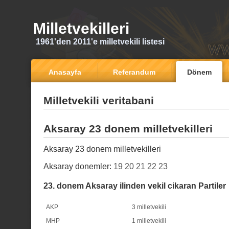
Milletvekilleri
1961'den 2011'e milletvekili listesi
Anasayfa
Referandum
Dönem
Milletvekili veritabani
Aksaray 23 donem milletvekilleri
Aksaray 23 donem milletvekilleri
Aksaray donemler:
19
20
21
22
23
23. donem Aksaray ilinden vekil cikaran Partiler
AKP
3 milletvekili
MHP
1 milletvekili