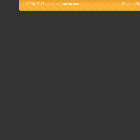
c 2003-2011. secimsonuclari.com
Seçim
|
Ge