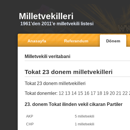
Milletvekilleri
1961'den 2011'e milletvekili listesi
Anasayfa
Referandum
Dönem
Milletvekili veritabani
Tokat 23 donem milletvekilleri
Tokat 23 donem milletvekilleri
Tokat donemler:
12
13
14
15
16
17
18
19
20
21
22
23. donem Tokat ilinden vekil cikaran Partiler
AKP
5 milletvekili
CHP
1 milletvekili