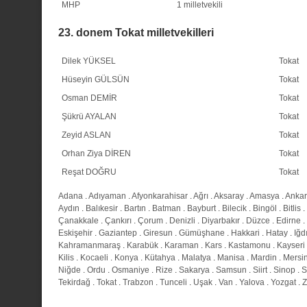
MHP
1 milletvekili
23. donem Tokat milletvekilleri
Dilek YÜKSEL
Tokat
Hüseyin GÜLSÜN
Tokat
Osman DEMİR
Tokat
Şükrü AYALAN
Tokat
Zeyid ASLAN
Tokat
Orhan Ziya DİREN
Tokat
Reşat DOĞRU
Tokat
Adana
.
Adıyaman
.
Afyonkarahisar
.
Ağrı
.
Aksaray
.
Amasya
.
Anka
Aydın
.
Balıkesir
.
Bartın
.
Batman
.
Bayburt
.
Bilecik
.
Bingöl
.
Bitlis
.
Çanakkale
.
Çankırı
.
Çorum
.
Denizli
.
Diyarbakır
.
Düzce
.
Edirne
.
Eskişehir
.
Gaziantep
.
Giresun
.
Gümüşhane
.
Hakkari
.
Hatay
.
Iğd
Kahramanmaraş
.
Karabük
.
Karaman
.
Kars
.
Kastamonu
.
Kayseri
Kilis
.
Kocaeli
.
Konya
.
Kütahya
.
Malatya
.
Manisa
.
Mardin
.
Mersi
Niğde
.
Ordu
.
Osmaniye
.
Rize
.
Sakarya
.
Samsun
.
Siirt
.
Sinop
.
S
Tekirdağ
.
Tokat
.
Trabzon
.
Tunceli
.
Uşak
.
Van
.
Yalova
.
Yozgat
.
Z