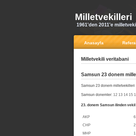
Milletvekilleri
1961'den 2011'e milletvekili
Anasayfa
Refer
Milletvekili veritabani
Samsun 23 donem millet
Samsun 23 donem milletvekilleri
Samsun donemler:
12
13
14
15
1
23. donem Samsun ilinden vekil 
AKP
6
CHP
2
MHP
1