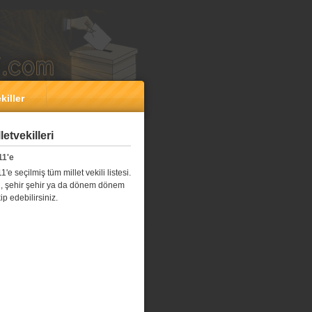
killer
etvekilleri
11'e
e seçilmiş tüm millet vekili listesi.
l il, şehir şehir ya da dönem dönem
kip edebilirsiniz.