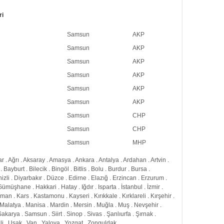
ri
Samsun
AKP
Samsun
AKP
Samsun
AKP
Samsun
AKP
Samsun
AKP
Samsun
AKP
Samsun
CHP
Samsun
CHP
Samsun
MHP
ar
.
Ağrı
.
Aksaray
.
Amasya
.
Ankara
.
Antalya
.
Ardahan
.
Artvin
.
.
Bayburt
.
Bilecik
.
Bingöl
.
Bitlis
.
Bolu
.
Burdur
.
Bursa
.
izli
.
Diyarbakır
.
Düzce
.
Edirne
.
Elazığ
.
Erzincan
.
Erzurum
.
Gümüşhane
.
Hakkari
.
Hatay
.
Iğdır
.
Isparta
.
İstanbul
.
İzmir
.
aman
.
Kars
.
Kastamonu
.
Kayseri
.
Kırıkkale
.
Kırklareli
.
Kırşehir
.
Malatya
.
Manisa
.
Mardin
.
Mersin
.
Muğla
.
Muş
.
Nevşehir
.
Sakarya
.
Samsun
.
Siirt
.
Sinop
.
Sivas
.
Şanlıurfa
.
Şırnak
.
li
.
Uşak
.
Van
.
Yalova
.
Yozgat
.
Zonguldak
.