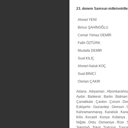
23. donem Samsun milletvekille
Ahmet YENİ
Birnur ŞAHİNOĞLU
Cemal Yılmaz DEMİR
Fatih ÖZTÜRK
Mustafa DEMİR
Suat KILIÇ
Ahmet Haluk KOÇ
Suat BİNİCİ
Osman ÇAKIR
Adana
.
Adıyaman
.
Afyonkarahis
Aydın
.
Balıkesir
.
Bartın
.
Batman
Çanakkale
.
Çankırı
.
Çorum
.
Den
Eskişehir
.
Gaziantep
.
Giresun
.
Kahramanmaraş
.
Karabük
.
Kar
Kilis
.
Kocaeli
.
Konya
.
Kütahya
.
Niğde
.
Ordu
.
Osmaniye
.
Rize
.
Tekirdağ
.
Tokat
.
Trabzon
.
Tunce