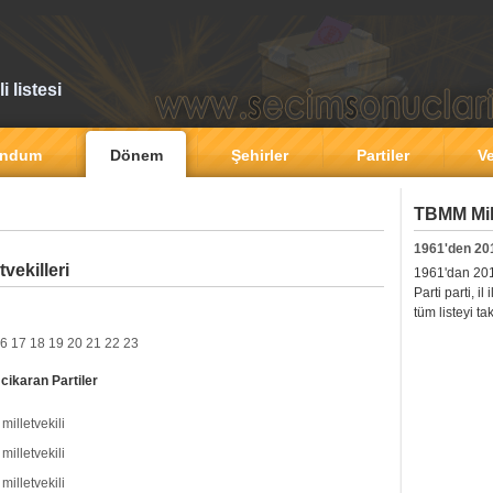
 listesi
andum
Dönem
Şehirler
Partiler
Ve
TBMM Mill
1961'den 20
vekilleri
1961'dan 2011'
Parti parti, i
tüm listeyi ta
6
17
18
19
20
21
22
23
cikaran Partiler
 milletvekili
 milletvekili
 milletvekili