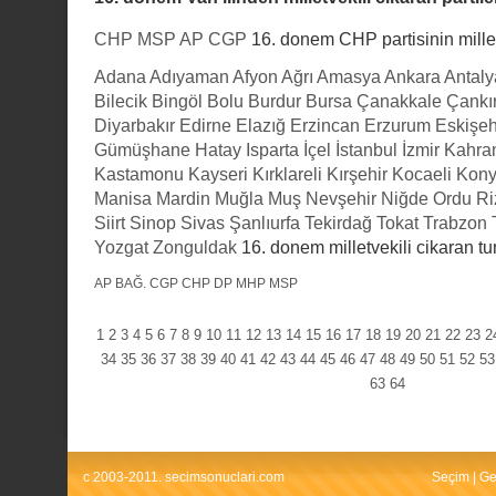
CHP
MSP
AP
CGP
16. donem CHP partisinin milletv
Adana
Adıyaman
Afyon
Ağrı
Amasya
Ankara
Antaly
Bilecik
Bingöl
Bolu
Burdur
Bursa
Çanakkale
Çankır
Diyarbakır
Edirne
Elazığ
Erzincan
Erzurum
Eskişeh
Gümüşhane
Hatay
Isparta
İçel
İstanbul
İzmir
Kahra
Kastamonu
Kayseri
Kırklareli
Kırşehir
Kocaeli
Kon
Manisa
Mardin
Muğla
Muş
Nevşehir
Niğde
Ordu
Ri
Siirt
Sinop
Sivas
Şanlıurfa
Tekirdağ
Tokat
Trabzon
Yozgat
Zonguldak
16. donem milletvekili cikaran tu
AP
BAĞ.
CGP
CHP
DP
MHP
MSP
1
2
3
4
5
6
7
8
9
10
11
12
13
14
15
16
17
18
19
20
21
22
23
2
34
35
36
37
38
39
40
41
42
43
44
45
46
47
48
49
50
51
52
53
63
64
c 2003-2011. secimsonuclari.com
Seçim
|
Ge