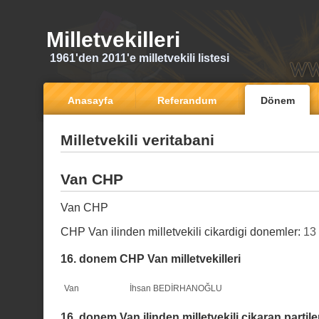
Milletvekilleri
1961'den 2011'e milletvekili listesi
Anasayfa
Referandum
Dönem
Milletvekili veritabani
Van CHP
Van CHP
CHP Van ilinden milletvekili cikardigi donemler:
13
16. donem CHP Van milletvekilleri
Van
İhsan BEDİRHANOĞLU
16. donem Van ilinden milletvekili cikaran partile