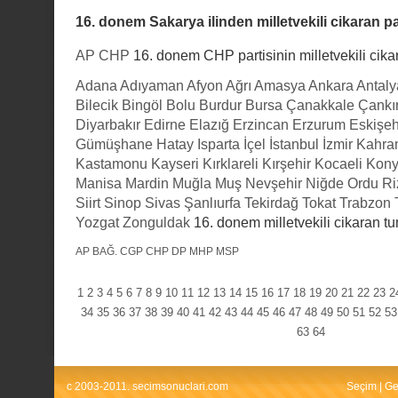
16. donem Sakarya ilinden milletvekili cikaran pa
AP
CHP
16. donem CHP partisinin milletvekili cikar
Adana
Adıyaman
Afyon
Ağrı
Amasya
Ankara
Antaly
Bilecik
Bingöl
Bolu
Burdur
Bursa
Çanakkale
Çankır
Diyarbakır
Edirne
Elazığ
Erzincan
Erzurum
Eskişeh
Gümüşhane
Hatay
Isparta
İçel
İstanbul
İzmir
Kahra
Kastamonu
Kayseri
Kırklareli
Kırşehir
Kocaeli
Kon
Manisa
Mardin
Muğla
Muş
Nevşehir
Niğde
Ordu
Ri
Siirt
Sinop
Sivas
Şanlıurfa
Tekirdağ
Tokat
Trabzon
Yozgat
Zonguldak
16. donem milletvekili cikaran tu
AP
BAĞ.
CGP
CHP
DP
MHP
MSP
1
2
3
4
5
6
7
8
9
10
11
12
13
14
15
16
17
18
19
20
21
22
23
2
34
35
36
37
38
39
40
41
42
43
44
45
46
47
48
49
50
51
52
53
63
64
c 2003-2011. secimsonuclari.com
Seçim
|
Ge