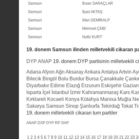
Samsun
İhsan SARAÇLAR
Samsun
İlyas AKTAŞ
Samsun
İrfan DEMİRALP
Samsun
Mehmet ÇEBİ
Samsun
Nafiz KURT
19. donem Samsun ilinden milletvekili cikaran pa
DYP
ANAP
19. donem DYP partisinin milletvekili ci
Adana
Afyon
Ağrı
Aksaray
Ankara
Antalya
Artvin
Ay
Bilecik
Bingöl
Bolu
Burdur
Bursa
Çanakkale
Çankır
Diyarbakır
Edirne
Elazığ
Erzurum
Eskişehir
Gazian
Isparta
İçel
İstanbul
İzmir
Kahramanmaraş
Kars
Ka
Kırklareli
Kocaeli
Konya
Kütahya
Manisa
Muğla
Ne
Sakarya
Samsun
Sinop
Şanlıurfa
Tekirdağ
Tokat
T
19. donem milletvekili cikaran tum partiler
ANAP
DSP
DYP
RP
SHP
1
2
3
4
5
6
7
8
9
10
11
12
13
14
15
16
17
18
19
20
21
22
23
2