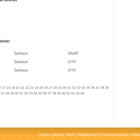
nemler
Samsun
ANAP
Samsun
DYP
Samsun
DYP
6
17
18
19
20
21
22
23
24
25
26
27
28
29
30
31
32
33
34
35
36
37
38
39
47
48
49
50
51
52
53
54
55
56
57
58
59
60
61
62
63
64
Seçim
|
Genel
|
Yerel
|
Referandum
|
Cumhurbaşkanı
|
Hükü