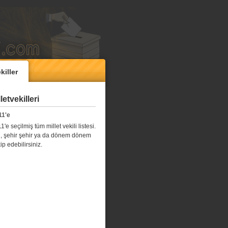
killer
etvekilleri
11'e
e seçilmiş tüm millet vekili listesi.
l il, şehir şehir ya da dönem dönem
kip edebilirsiniz.