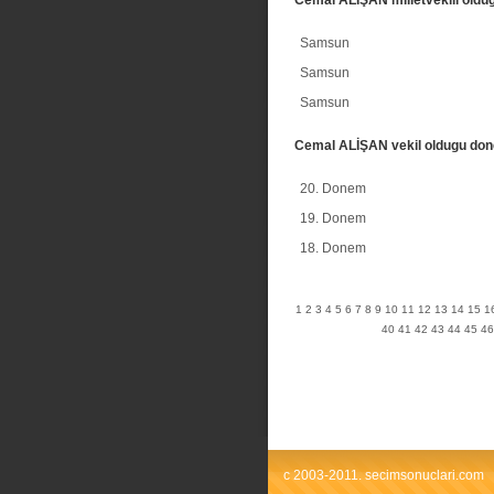
Samsun
Samsun
Samsun
Cemal ALİŞAN vekil oldugu do
20. Donem
19. Donem
18. Donem
1
2
3
4
5
6
7
8
9
10
11
12
13
14
15
1
40
41
42
43
44
45
46
c 2003-2011. secimsonuclari.com