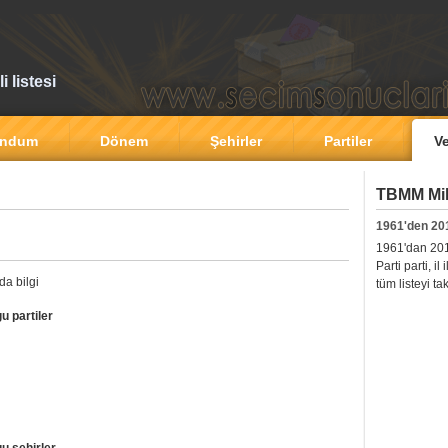
 listesi
andum
Dönem
Şehirler
Partiler
Ve
TBMM Mill
1961'den 20
1961'dan 2011'
Parti parti, i
da bilgi
tüm listeyi ta
u partiler
u sehirler