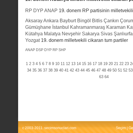
RP
DYP
ANAP
19. donem RP partisinin milletvekili 
Aksaray
Ankara
Bayburt
Bingöl
Bitlis
Çankırı
Çoru
Gümüşhane
İstanbul
Kahramanmaraş
Karaman
Ka
Kütahya
Malatya
Nevşehir
Sakarya
Sivas
Şanlıurfa
Yozgat
19. donem milletvekili cikaran tum partiler
ANAP
DSP
DYP
RP
SHP
1
2
3
4
5
6
7
8
9
10
11
12
13
14
15
16
17
18
19
20
21
22
23
2
34
35
36
37
38
39
40
41
42
43
44
45
46
47
48
49
50
51
52
53
63
64
c 2003-2011. secimsonuclari.com
Seçim
|
Ge