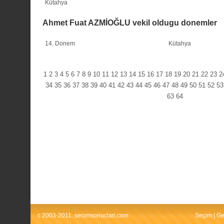
Kütahya
Ahmet Fuat AZMİOĞLU vekil oldugu donemler
14. Donem
Kütahya
1
2
3
4
5
6
7
8
9
10
11
12
13
14
15
16
17
18
19
20
21
22
23
2
34
35
36
37
38
39
40
41
42
43
44
45
46
47
48
49
50
51
52
53
63
64
c 2003-2011. secimsonuclari.com
Seçim
|
Ge