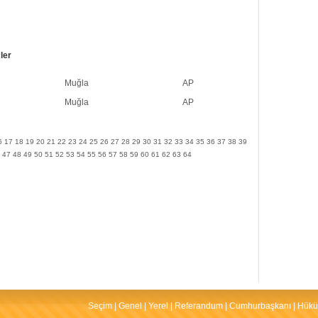
ler
Muğla
AP
Muğla
AP
6
17
18
19
20
21
22
23
24
25
26
27
28
29
30
31
32
33
34
35
36
37
38
39
47
48
49
50
51
52
53
54
55
56
57
58
59
60
61
62
63
64
Seçim
|
Genel
|
Yerel
|
Referandum
|
Cumhurbaşkanı
|
Hükü