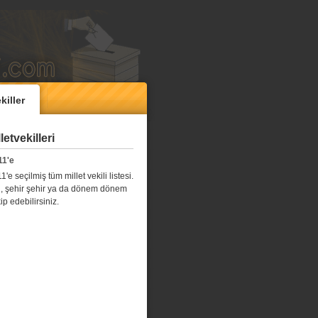
killer
etvekilleri
11'e
e seçilmiş tüm millet vekili listesi.
l il, şehir şehir ya da dönem dönem
kip edebilirsiniz.