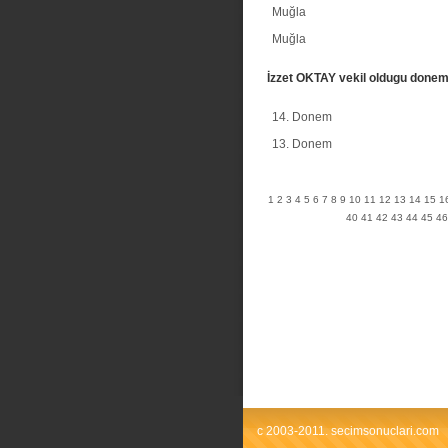
Muğla
Muğla
İzzet OKTAY vekil oldugu donem
14. Donem
13. Donem
1
2
3
4
5
6
7
8
9
10
11
12
13
14
15
1
40
41
42
43
44
45
46
c 2003-2011. secimsonuclari.com