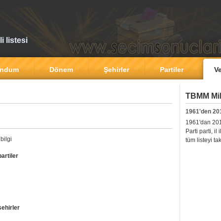
 listesi
andum
Dönem
Şehirler
Partiler
Ve
TBMM Mill
1961'den 20
1961'dan 2011'
Parti parti, i
bilgi
tüm listeyi ta
artiler
sehirler