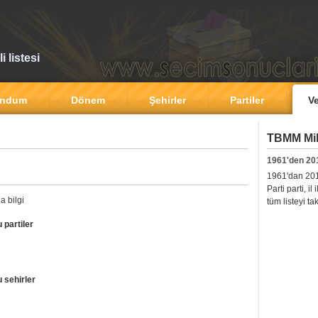
 listesi
andum
Dönem
Şehirler
Partiler
Ve
TBMM Mill
1961'den 20
1961'dan 2011'
Parti parti, i
a bilgi
tüm listeyi ta
 partiler
 sehirler