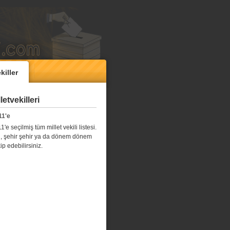
killer
etvekilleri
11'e
e seçilmiş tüm millet vekili listesi.
l il, şehir şehir ya da dönem dönem
kip edebilirsiniz.