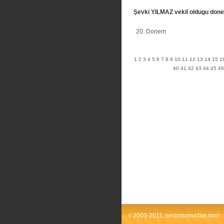
Şevki YILMAZ vekil oldugu don
20. Donem
1
2
3
4
5
6
7
8
9
10
11
12
13
14
15
1
40
41
42
43
44
45
46
c 2003-2011. secimsonuclari.com