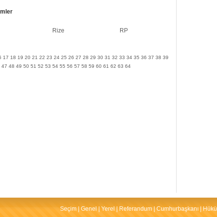
emler
Rize
RP
6
17
18
19
20
21
22
23
24
25
26
27
28
29
30
31
32
33
34
35
36
37
38
39
47
48
49
50
51
52
53
54
55
56
57
58
59
60
61
62
63
64
Seçim
|
Genel
|
Yerel
|
Referandum
|
Cumhurbaşkanı
|
Hükü