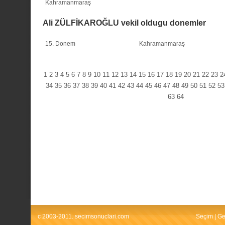
Kahramanmaraş
Ali ZÜLFİKAROĞLU vekil oldugu donemler
15. Donem
Kahramanmaraş
1
2
3
4
5
6
7
8
9
10
11
12
13
14
15
16
17
18
19
20
21
22
23
2
34
35
36
37
38
39
40
41
42
43
44
45
46
47
48
49
50
51
52
53
63
64
c 2003-2011. secimsonuclari.com
Seçim
|
Ge