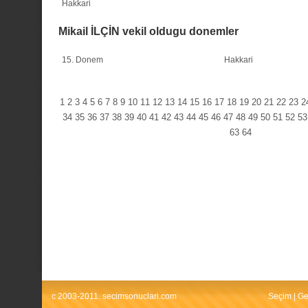
Hakkari
Mikail İLÇİN vekil oldugu donemler
15. Donem
Hakkari
1
2
3
4
5
6
7
8
9
10
11
12
13
14
15
16
17
18
19
20
21
22
23
2
34
35
36
37
38
39
40
41
42
43
44
45
46
47
48
49
50
51
52
53
63
64
c 2003-2011. secimsonuclari.com
Seçim
|
Ge