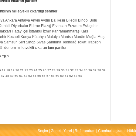
ekili cikaran partiler
inin milletvekili cikardigi sehirler
sya
Ankara
Antalya
Artvin
Aydın
Balıkesir
Bilecik
Bingöl
Bolu
Denizli
Diyarbakır
Edirne
Elazığ
Erzincan
Erzurum
Eskişehir
akkari
Hatay
İçel
İstanbul
İzmir
Kahramanmaraş
Kars
ehir
Kocaeli
Konya
Kütahya
Malatya
Manisa
Mardin
Muğla
Muş
ya
Samsun
Siirt
Sinop
Sivas
Şanlıurfa
Tekirdağ
Tokat
Trabzon
5. donem milletvekili cikaran tum partiler
P
TBP
6
17
18
19
20
21
22
23
24
25
26
27
28
29
30
31
32
33
34
35
36
37
38
39
47
48
49
50
51
52
53
54
55
56
57
58
59
60
61
62
63
64
Seçim
|
Genel
|
Yerel
|
Referandum
|
Cumhurbaşkanı
|
Hükü