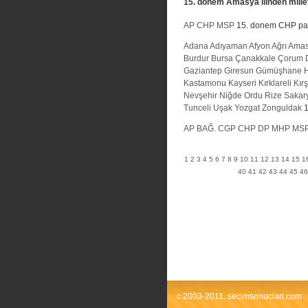
15. donem Amasya ilinden milletv
AP
CHP
MSP
15. donem CHP partis
Adana
Adıyaman
Afyon
Ağrı
Ama
Burdur
Bursa
Çanakkale
Çorum
Gaziantep
Giresun
Gümüşhane
H
Kastamonu
Kayseri
Kırklareli
Kırş
Nevşehir
Niğde
Ordu
Rize
Sakar
Tunceli
Uşak
Yozgat
Zonguldak
1
AP
BAĞ.
CGP
CHP
DP
MHP
MS
1
2
3
4
5
6
7
8
9
10
11
12
13
14
15
1
40
41
42
43
44
45
46
c 2003-2011. secimsonuclari.com