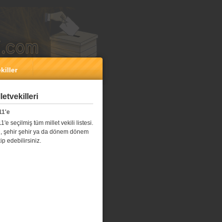
killer
etvekilleri
11'e
e seçilmiş tüm millet vekili listesi.
l il, şehir şehir ya da dönem dönem
kip edebilirsiniz.