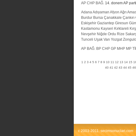
AP
CHP
BAĞ.
14. donem AP partisi
Adana
Adıyaman
Afyon
Ağrı
Ama
Burdur
Bursa
Çanakkale
Çankırı
Eskişehir
Gaziantep
Giresun
Güm
Kastamonu
Kayseri
Kırklareli
Kırş
Nevşehir
Niğde
Ordu
Rize
Sakar
Tunceli
Uşak
Van
Yozgat
Zongul
AP
BAĞ.
BP
CHP
GP
MHP
MP
Tİ
1
2
3
4
5
6
7
8
9
10
11
12
13
14
15
1
40
41
42
43
44
45
46
c 2003-2011. secimsonuclari.com