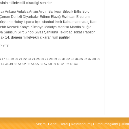
nin milletvekili cikardigi sehirler
sya
Ankara
Antalya
Artvin
Aydın
Balıkesir
Bilecik
Bitlis
Bolu
Çorum
Denizli
Diyarbakır
Edirne
Elazığ
Erzincan
Erzurum
üşhane
Hatay
Isparta
İçel
İstanbul
İzmir
Kahramanmaraş
Kars
ehir
Kocaeli
Konya
Kütahya
Malatya
Manisa
Mardin
Muğla
ya
Samsun
Siirt
Sinop
Sivas
Şanlıurfa
Tekirdağ
Tokat
Trabzon
dak
14. donem milletvekili cikaran tum partiler
P
YTP
6
17
18
19
20
21
22
23
24
25
26
27
28
29
30
31
32
33
34
35
36
37
38
39
47
48
49
50
51
52
53
54
55
56
57
58
59
60
61
62
63
64
Seçim
|
Genel
|
Yerel
|
Referandum
|
Cumhurbaşkanı
|
Hükü