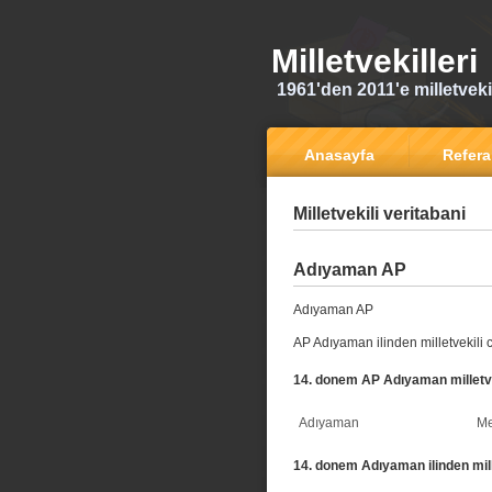
Milletvekilleri
1961'den 2011'e milletvekili
Anasayfa
Refer
Milletvekili veritabani
Adıyaman AP
Adıyaman AP
AP Adıyaman ilinden milletvekili 
14. donem AP Adıyaman milletve
Adıyaman
Me
14. donem Adıyaman ilinden mille