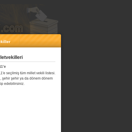
killer
etvekilleri
11'e
e seçilmiş tüm millet vekili listesi.
l il, şehir şehir ya da dönem dönem
kip edebilirsiniz.