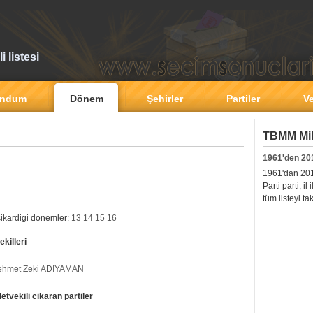
 listesi
andum
Dönem
Şehirler
Partiler
Ve
TBMM Mill
1961'den 20
1961'dan 2011'
Parti parti, i
tüm listeyi ta
cikardigi donemler:
13
14
15
16
killeri
hmet Zeki ADIYAMAN
tvekili cikaran partiler