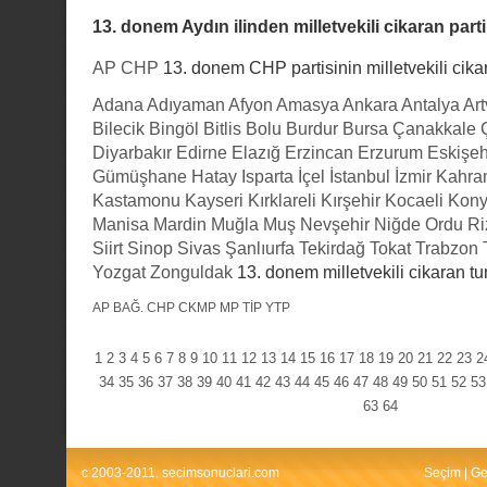
13. donem Aydın ilinden milletvekili cikaran parti
AP
CHP
13. donem CHP partisinin milletvekili cikar
Adana
Adıyaman
Afyon
Amasya
Ankara
Antalya
Art
Bilecik
Bingöl
Bitlis
Bolu
Burdur
Bursa
Çanakkale
Diyarbakır
Edirne
Elazığ
Erzincan
Erzurum
Eskişeh
Gümüşhane
Hatay
Isparta
İçel
İstanbul
İzmir
Kahra
Kastamonu
Kayseri
Kırklareli
Kırşehir
Kocaeli
Kon
Manisa
Mardin
Muğla
Muş
Nevşehir
Niğde
Ordu
Ri
Siirt
Sinop
Sivas
Şanlıurfa
Tekirdağ
Tokat
Trabzon
Yozgat
Zonguldak
13. donem milletvekili cikaran tu
AP
BAĞ.
CHP
CKMP
MP
TİP
YTP
1
2
3
4
5
6
7
8
9
10
11
12
13
14
15
16
17
18
19
20
21
22
23
2
34
35
36
37
38
39
40
41
42
43
44
45
46
47
48
49
50
51
52
53
63
64
c 2003-2011. secimsonuclari.com
Seçim
|
Ge