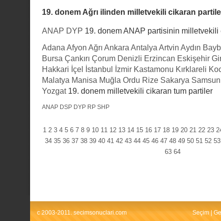
19. donem Ağrı ilinden milletvekili cikaran partile
ANAP
DYP
19. donem ANAP partisinin milletvekili c
Adana
Afyon
Ağrı
Ankara
Antalya
Artvin
Aydın
Bayb
Bursa
Çankırı
Çorum
Denizli
Erzincan
Eskişehir
Gi
Hakkari
İçel
İstanbul
İzmir
Kastamonu
Kırklareli
Koc
Malatya
Manisa
Muğla
Ordu
Rize
Sakarya
Samsun
Yozgat
19. donem milletvekili cikaran tum partiler
ANAP
DSP
DYP
RP
SHP
1
2
3
4
5
6
7
8
9
10
11
12
13
14
15
16
17
18
19
20
21
22
23
2
34
35
36
37
38
39
40
41
42
43
44
45
46
47
48
49
50
51
52
53
63
64
c 2003-2011. secimsonuclari.com
Seçim
|
Ge