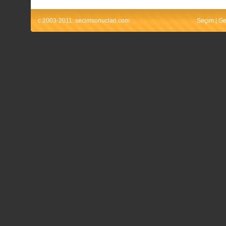
c 2003-2011. secimsonuclari.com
Seçim
|
Ge