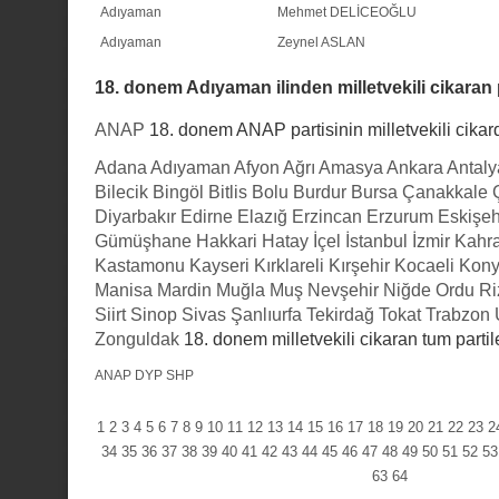
Adıyaman
Mehmet DELİCEOĞLU
Adıyaman
Zeynel ASLAN
18. donem Adıyaman ilinden milletvekili cikaran p
ANAP
18. donem ANAP partisinin milletvekili cikard
Adana
Adıyaman
Afyon
Ağrı
Amasya
Ankara
Antaly
Bilecik
Bingöl
Bitlis
Bolu
Burdur
Bursa
Çanakkale
Diyarbakır
Edirne
Elazığ
Erzincan
Erzurum
Eskişeh
Gümüşhane
Hakkari
Hatay
İçel
İstanbul
İzmir
Kahr
Kastamonu
Kayseri
Kırklareli
Kırşehir
Kocaeli
Kon
Manisa
Mardin
Muğla
Muş
Nevşehir
Niğde
Ordu
Ri
Siirt
Sinop
Sivas
Şanlıurfa
Tekirdağ
Tokat
Trabzon
Zonguldak
18. donem milletvekili cikaran tum partil
ANAP
DYP
SHP
1
2
3
4
5
6
7
8
9
10
11
12
13
14
15
16
17
18
19
20
21
22
23
2
34
35
36
37
38
39
40
41
42
43
44
45
46
47
48
49
50
51
52
53
63
64