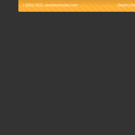
c 2003-2011. secimsonuclari.com
Seçim
|
Ge