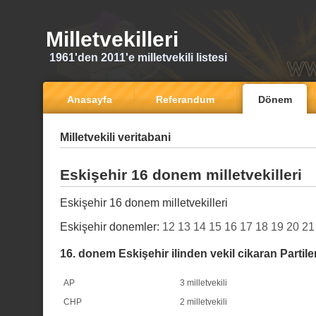
Milletvekilleri
1961'den 2011'e milletvekili listesi
Anasayfa
Referandum
Dönem
Milletvekili veritabani
Eskişehir 16 donem milletvekilleri
Eskişehir 16 donem milletvekilleri
Eskişehir donemler:
12
13
14
15
16
17
18
19
20
21
16. donem Eskişehir ilinden vekil cikaran Partile
AP
3 milletvekili
CHP
2 milletvekili