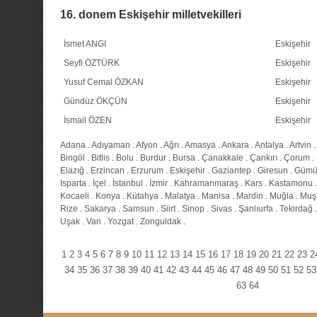
16. donem Eskişehir milletvekilleri
İsmet ANGI
Eskişehir
Seyfi ÖZTÜRK
Eskişehir
Yusuf Cemal ÖZKAN
Eskişehir
Gündüz ÖKÇÜN
Eskişehir
İsmail ÖZEN
Eskişehir
Adana
.
Adıyaman
.
Afyon
.
Ağrı
.
Amasya
.
Ankara
.
Antalya
.
Artvin
.
Bingöl
.
Bitlis
.
Bolu
.
Burdur
.
Bursa
.
Çanakkale
.
Çankırı
.
Çorum
.
Elazığ
.
Erzincan
.
Erzurum
.
Eskişehir
.
Gaziantep
.
Giresun
.
Gümü
Isparta
.
İçel
.
İstanbul
.
İzmir
.
Kahramanmaraş
.
Kars
.
Kastamonu
Kocaeli
.
Konya
.
Kütahya
.
Malatya
.
Manisa
.
Mardin
.
Muğla
.
Muş
Rize
.
Sakarya
.
Samsun
.
Siirt
.
Sinop
.
Sivas
.
Şanlıurfa
.
Tekirdağ
Uşak
.
Van
.
Yozgat
.
Zonguldak
.
1
2
3
4
5
6
7
8
9
10
11
12
13
14
15
16
17
18
19
20
21
22
23
2
34
35
36
37
38
39
40
41
42
43
44
45
46
47
48
49
50
51
52
53
63
64