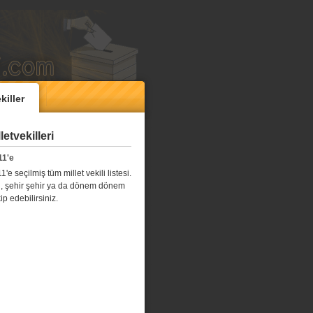
killer
etvekilleri
11'e
e seçilmiş tüm millet vekili listesi.
l il, şehir şehir ya da dönem dönem
kip edebilirsiniz.