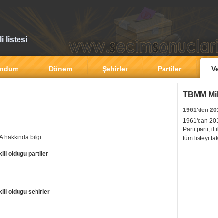
 listesi
andum
Dönem
Şehirler
Partiler
Ve
TBMM Mill
1961'den 20
1961'dan 2011'
Parti parti, i
A hakkinda bilgi
tüm listeyi ta
li oldugu partiler
li oldugu sehirler