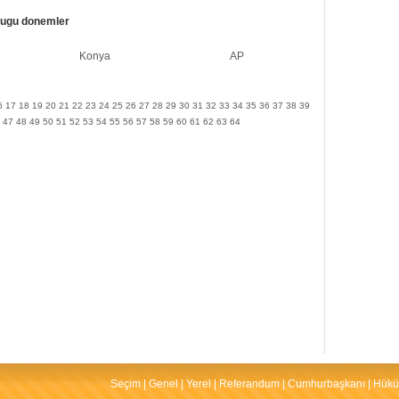
dugu donemler
Konya
AP
6
17
18
19
20
21
22
23
24
25
26
27
28
29
30
31
32
33
34
35
36
37
38
39
47
48
49
50
51
52
53
54
55
56
57
58
59
60
61
62
63
64
Seçim
|
Genel
|
Yerel
|
Referandum
|
Cumhurbaşkanı
|
Hükü