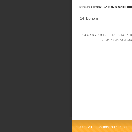
Tahsin Yılmaz ÖZTUNA vekil ol
14. Donem
1
2
3
4
5
6
7
8
9
10
11
12
13
14
15
1
40
41
42
43
44
45
46
c 2003-2011. secimsonuclari.com