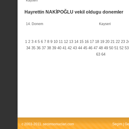
Kayseri
Hayrettin NAKİPOĞLU vekil oldugu donemler
14. Donem
Kayseri
1
2
3
4
5
6
7
8
9
10
11
12
13
14
15
16
17
18
19
20
21
22
23
2
34
35
36
37
38
39
40
41
42
43
44
45
46
47
48
49
50
51
52
53
63
64
c 2003-2011. secimsonuclari.com
Seçim
|
Ge