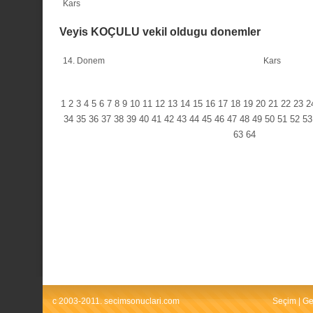
Kars
Veyis KOÇULU vekil oldugu donemler
14. Donem
Kars
1
2
3
4
5
6
7
8
9
10
11
12
13
14
15
16
17
18
19
20
21
22
23
2
34
35
36
37
38
39
40
41
42
43
44
45
46
47
48
49
50
51
52
53
63
64
c 2003-2011. secimsonuclari.com
Seçim
|
Ge