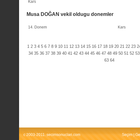
Kars
Musa DOĞAN vekil oldugu donemler
14. Donem
Kars
1
2
3
4
5
6
7
8
9
10
11
12
13
14
15
16
17
18
19
20
21
22
23
2
34
35
36
37
38
39
40
41
42
43
44
45
46
47
48
49
50
51
52
53
63
64
c 2003-2011. secimsonuclari.com
Seçim
|
Ge