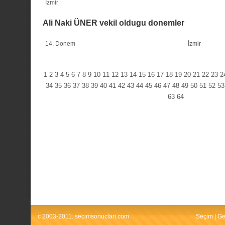
İzmir
Ali Naki ÜNER vekil oldugu donemler
14. Donem
İzmir
1
2
3
4
5
6
7
8
9
10
11
12
13
14
15
16
17
18
19
20
21
22
23
2
34
35
36
37
38
39
40
41
42
43
44
45
46
47
48
49
50
51
52
53
63
64
c 2003-2011. secimsonuclari.com
Seçim
|
Ge