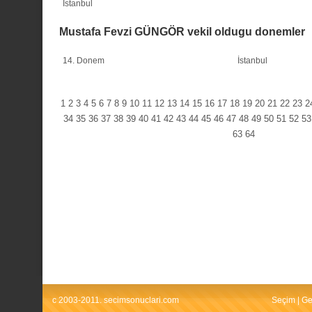
İstanbul
Mustafa Fevzi GÜNGÖR vekil oldugu donemler
14. Donem
İstanbul
1
2
3
4
5
6
7
8
9
10
11
12
13
14
15
16
17
18
19
20
21
22
23
2
34
35
36
37
38
39
40
41
42
43
44
45
46
47
48
49
50
51
52
53
63
64
c 2003-2011. secimsonuclari.com
Seçim
|
Ge