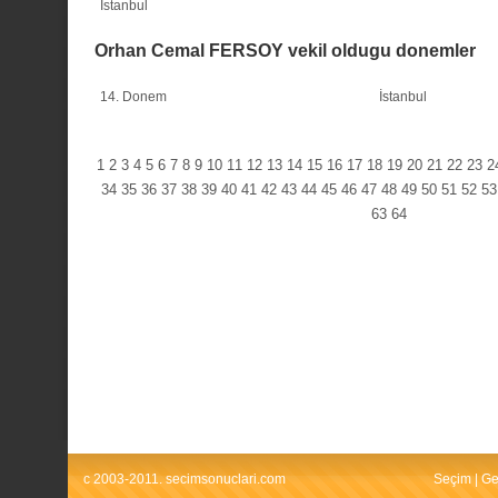
İstanbul
Orhan Cemal FERSOY vekil oldugu donemler
14. Donem
İstanbul
1
2
3
4
5
6
7
8
9
10
11
12
13
14
15
16
17
18
19
20
21
22
23
2
34
35
36
37
38
39
40
41
42
43
44
45
46
47
48
49
50
51
52
53
63
64
c 2003-2011. secimsonuclari.com
Seçim
|
Ge