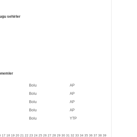
ugu sehirler
onemler
Bolu
AP
Bolu
AP
Bolu
AP
Bolu
AP
Bolu
YTP
6
17
18
19
20
21
22
23
24
25
26
27
28
29
30
31
32
33
34
35
36
37
38
39