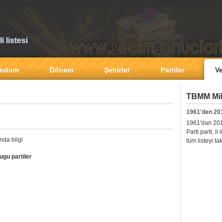
 listesi
andum
Dönem
Şehirler
Partiler
Ve
TBMM Mill
1961'den 20
1961'dan 2011'
Parti parti, i
nda bilgi
tüm listeyi ta
gu partiler