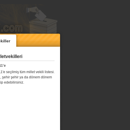
killer
etvekilleri
11'e
e seçilmiş tüm millet vekili listesi.
l il, şehir şehir ya da dönem dönem
kip edebilirsiniz.