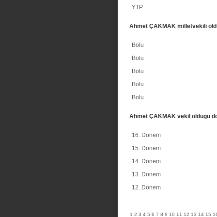
YTP
Ahmet ÇAKMAK milletvekili old
Bolu
Bolu
Bolu
Bolu
Bolu
Ahmet ÇAKMAK vekil oldugu d
16. Donem
15. Donem
14. Donem
13. Donem
12. Donem
1
2
3
4
5
6
7
8
9
10
11
12
13
14
15
1